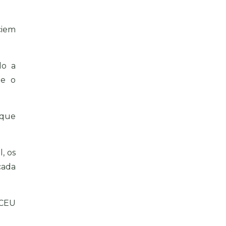
ciem
do a
 e o
 que
, os
cada
CEU