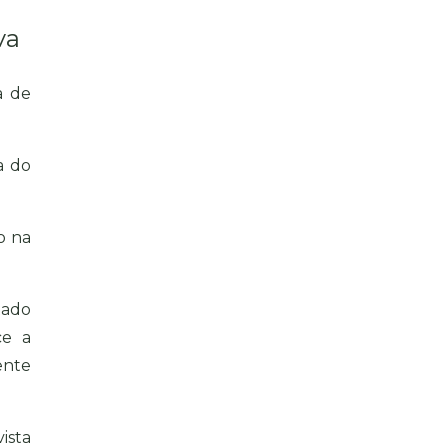
va
a de
a do
o na
tado
ce a
ente
ista