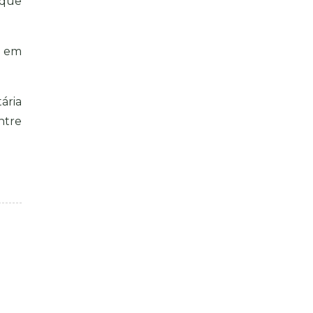
 que
e em
ária
ntre