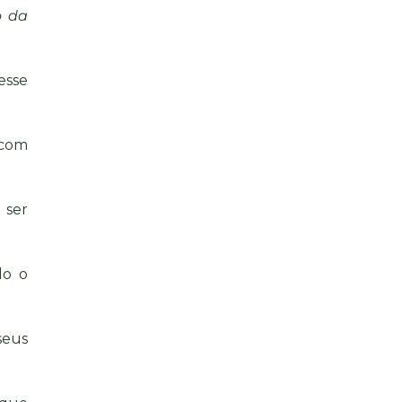
o da
esse
 com
 ser
do o
seus