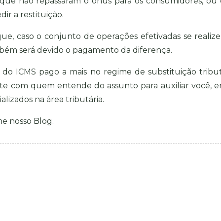
r que não repassaram o ônus para os consumidores, ou
ir a restituição.
ue, caso o conjunto de operações efetivadas se realiz
mbém será devido o pagamento da diferença.
 do ICMS pago a mais no regime de substituição tribut
te com quem entende do assunto para auxiliar você, e
lizados na área tributária.
nhe nosso
Blog
.