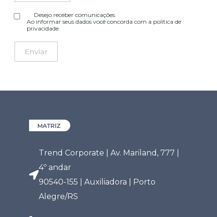
Desejo receber comunicações.
Ao informar seus dados você concorda com a
política de
privacidade
.
MATRIZ
Trend Corporate | Av. Mariland, 777 |
4º andar
90540-155 | Auxiliadora | Porto
Alegre/RS