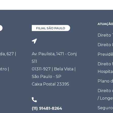
ATUAÇÃ
FILIAL SÃO PAULO
Direito
Direito
a, 627 |
Av. Paulista, 1471 - Conj
Previdê
511
Direito
tro |
01311-927 | Bela Vista |
Hospita
São Paulo - SP
Plano 
Caixa Postal 23395
Direito
/ Long
Seguro
(11) 91481-8264