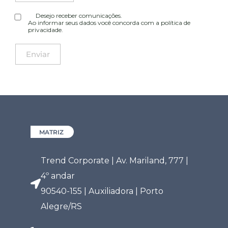
Desejo receber comunicações.
Ao informar seus dados você concorda com a
política de
privacidade
.
MATRIZ
Trend Corporate | Av. Mariland, 777 |
4º andar
90540-155 | Auxiliadora | Porto
Alegre/RS