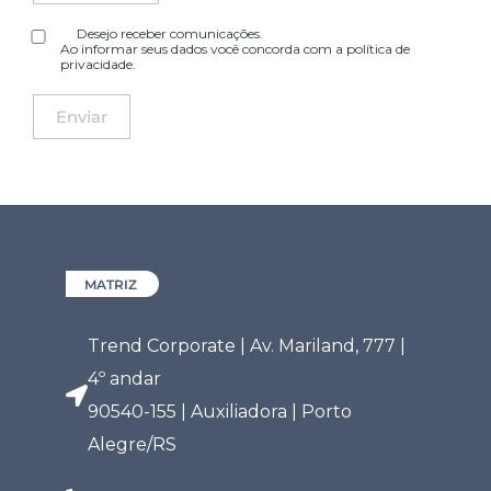
Desejo receber comunicações.
Ao informar seus dados você concorda com a
política de
privacidade
.
MATRIZ
Trend Corporate | Av. Mariland, 777 |
4º andar
90540-155 | Auxiliadora | Porto
Alegre/RS