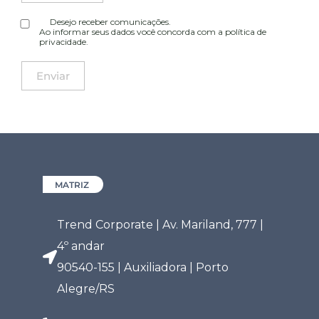
Desejo receber comunicações.
Ao informar seus dados você concorda com a
política de
privacidade
.
MATRIZ
Trend Corporate | Av. Mariland, 777 |
4º andar
90540-155 | Auxiliadora | Porto
Alegre/RS