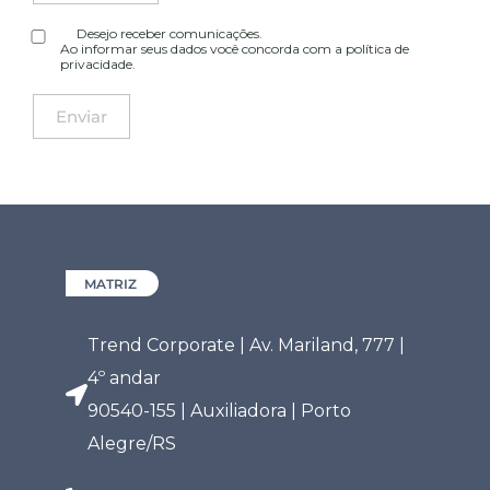
Desejo receber comunicações.
Ao informar seus dados você concorda com a
política de
privacidade
.
MATRIZ
Trend Corporate | Av. Mariland, 777 |
4º andar
90540-155 | Auxiliadora | Porto
Alegre/RS