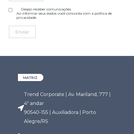
Desejo receber comunicações.
Ao informar seus dados você concorda com a
política de
privacidade
.
MATRIZ
Trend Corporate | Av. Mariland, 777 |
4º andar
90540-155 | Auxiliadora | Porto
Alegre/RS