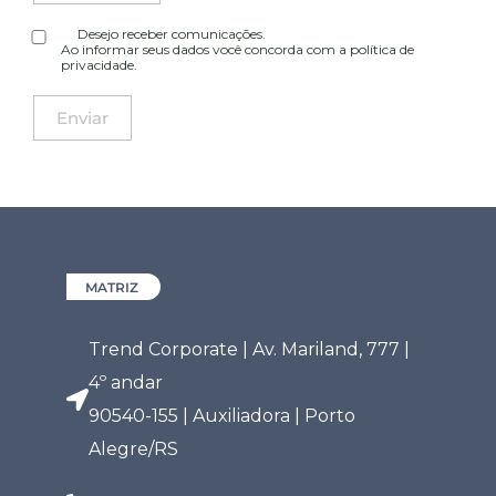
Desejo receber comunicações.
Ao informar seus dados você concorda com a
política de
privacidade
.
MATRIZ
Trend Corporate | Av. Mariland, 777 |
4º andar
90540-155 | Auxiliadora | Porto
Alegre/RS