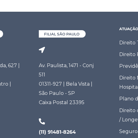
ATUAÇÃ
FILIAL SÃO PAULO
Direito
Direito
a, 627 |
Av. Paulista, 1471 - Conj
Previdê
511
Direito
tro |
01311-927 | Bela Vista |
Hospita
São Paulo - SP
Plano 
Caixa Postal 23395
Direito
/ Long
Seguro
(11) 91481-8264