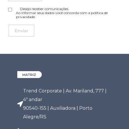
Desejo receber comunicações.
Ao informar seus dados você concorda com a
política de
privacidade
.
MATRIZ
Trend Corporate | Av. Mariland, 777 |
4º andar
90540-155 | Auxiliadora | Porto
Alegre/RS