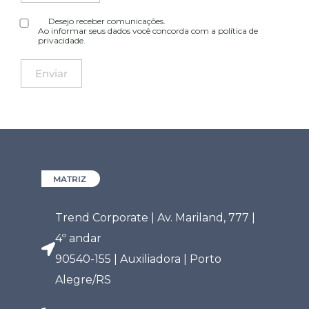
Desejo receber comunicações.
Ao informar seus dados você concorda com a
política de
privacidade
.
MATRIZ
Trend Corporate | Av. Mariland, 777 |
4º andar
90540-155 | Auxiliadora | Porto
Alegre/RS