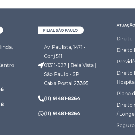
ATUAÇÃ
FILIAL SÃO PAULO
Direito
inda,
Av. Paulista, 1471 -
Direito
Conj 511
Previdê
entro |
01311-927 | Bela Vista |
Direito
São Paulo - SP
Hospita
Caixa Postal 23395
46
Plano 
(11) 91481-8264
88
Direito
(11) 91481-8264
/ Long
Seguro