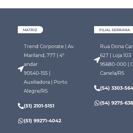
MATRIZ
FILIAL SERRANA
Trend Corporate | Av.
Rua Dona Carl
Mariland, 777 | 4º
627 | Loja 103
andar
95680-000 | C
90540-155 |
Canela/RS
Auxiliadora | Porto
(54) 3303-56
Alegre/RS
(54) 9275-63
(51) 2101-5151
(51) 99271-4042