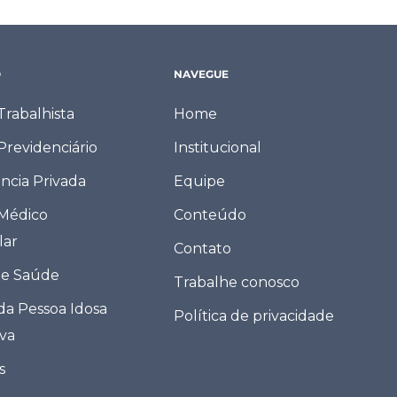
O
NAVEGUE
 Trabalhista
Home
 Previdenciário
Institucional
ncia Privada
Equipe
 Médico
Conteúdo
lar
Contato
de Saúde
Trabalhe conosco
 da Pessoa Idosa
Política de privacidade
eva
s