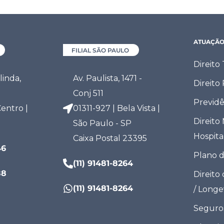
ATUAÇÃ
FILIAL SÃO PAULO
Direito
inda,
Av. Paulista, 1471 -
Direito
Conj 511
Previdê
entro |
01311-927 | Bela Vista |
Direito
São Paulo - SP
Hospita
Caixa Postal 23395
46
Plano 
(11) 91481-8264
88
Direito
(11) 91481-8264
/ Long
Seguro