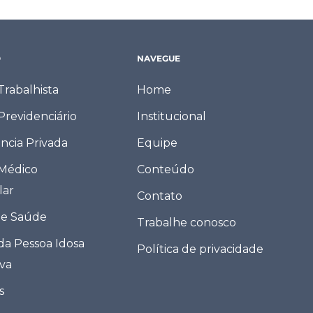
O
NAVEGUE
 Trabalhista
Home
 Previdenciário
Institucional
ncia Privada
Equipe
 Médico
Conteúdo
lar
Contato
de Saúde
Trabalhe conosco
 da Pessoa Idosa
Política de privacidade
eva
s