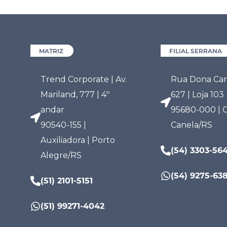
MATRIZ
FILIAL SERRANA
Trend Corporate | Av.
Rua Dona Carl
Mariland, 777 | 4º
627 | Loja 103
andar
95680-000 | C
90540-155 |
Canela/RS
Auxiliadora | Porto
(54) 3303-56
Alegre/RS
(54) 9275-63
(51) 2101-5151
(51) 99271-4042