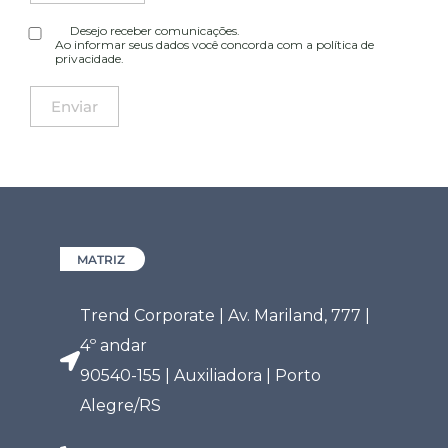
Desejo receber comunicações.
Ao informar seus dados você concorda com a
política de
privacidade
.
MATRIZ
Trend Corporate | Av. Mariland, 777 |
4º andar
90540-155 | Auxiliadora | Porto
Alegre/RS