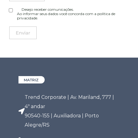
Desejo receber comunicações.
Ao informar seus dados você concorda com a
política de
privacidade
.
MATRIZ
Trend Corporate | Av. Mariland, 777 |
4º andar
90540-155 | Auxiliadora | Porto
Alegre/RS