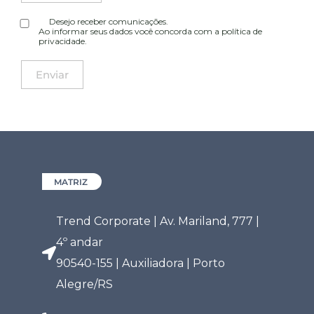
Desejo receber comunicações.
Ao informar seus dados você concorda com a
política de
privacidade
.
MATRIZ
Trend Corporate | Av. Mariland, 777 |
4º andar
90540-155 | Auxiliadora | Porto
Alegre/RS