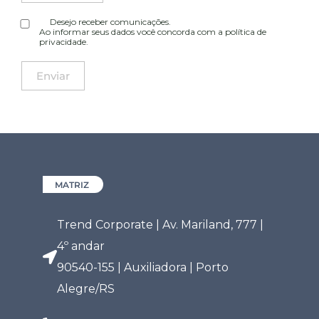
Desejo receber comunicações.
Ao informar seus dados você concorda com a
política de
privacidade
.
MATRIZ
Trend Corporate | Av. Mariland, 777 |
4º andar
90540-155 | Auxiliadora | Porto
Alegre/RS