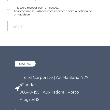
Desejo receber comunicações.
Ao informar seus dados você concorda com a
política de
privacidade
.
MATRIZ
Trend Corporate | Av. Mariland, 777 |
4º andar
90540-155 | Auxiliadora | Porto
Alegre/RS