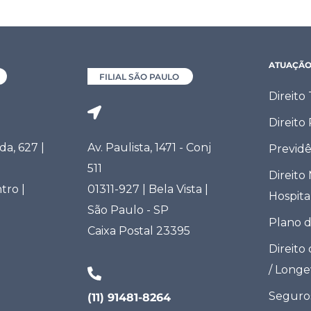
ATUAÇÃ
FILIAL SÃO PAULO
Direito
Direito
a, 627 |
Av. Paulista, 1471 - Conj
Previdê
511
Direito
tro |
01311-927 | Bela Vista |
Hospita
São Paulo - SP
Plano 
Caixa Postal 23395
Direito
/ Long
Seguro
(11) 91481-8264