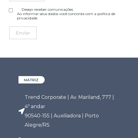
Desejo receber comunicações.
Ao informar seus dados você concorda com a
política de
privacidade
.
MATRIZ
Trend Corporate | Av. Mariland, 777 |
4º andar
90540-155 | Auxiliadora | Porto
Alegre/RS