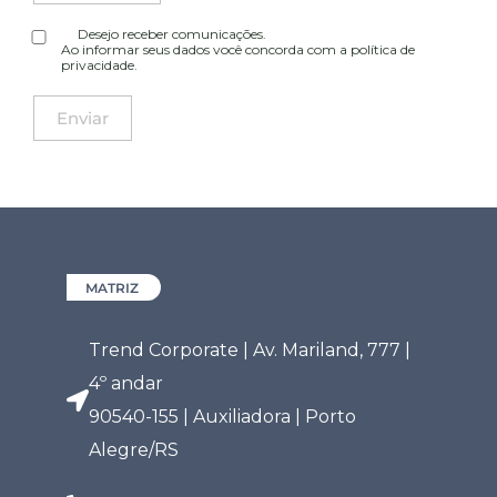
Desejo receber comunicações.
Ao informar seus dados você concorda com a
política de
privacidade
.
MATRIZ
Trend Corporate | Av. Mariland, 777 |
4º andar
90540-155 | Auxiliadora | Porto
Alegre/RS