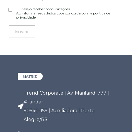
Desejo receber comunicações.
Ao informar seus dados você concorda com a
política de
privacidade
.
MATRIZ
Trend Corporate | Av. Mariland, 777 |
4º andar
90540-155 | Auxiliadora | Porto
Alegre/RS