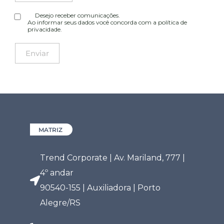
Desejo receber comunicações.
Ao informar seus dados você concorda com a
política de
privacidade
.
MATRIZ
Trend Corporate | Av. Mariland, 777 |
4º andar
90540-155 | Auxiliadora | Porto
Alegre/RS