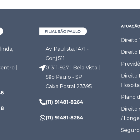
ATUAÇÃ
FILIAL SÃO PAULO
Direito
inda,
Av. Paulista, 1471 -
Direito
Conj 511
Previdê
entro |
01311-927 | Bela Vista |
Direito
São Paulo - SP
Hospita
Caixa Postal 23395
46
Plano 
(11) 91481-8264
88
Direito
(11) 91481-8264
/ Long
Seguro