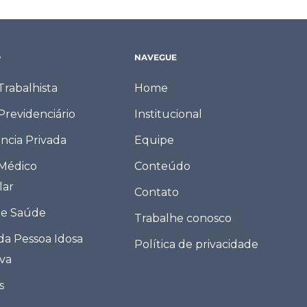
O
NAVEGUE
 Trabalhista
Home
 Previdenciário
Institucional
ncia Privada
Equipe
 Médico
Conteúdo
lar
Contato
de Saúde
Trabalhe conosco
 da Pessoa Idosa
Política de privacidade
eva
s