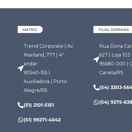
MATRIZ
FILIAL SERRANA
Trend Corporate | Av.
Rua Dona Carl
Mariland, 777 | 4º
627 | Loja 103
andar
95680-000 | C
90540-155 |
Canela/RS
Auxiliadora | Porto
(54) 3303-56
Alegre/RS
(54) 9275-63
(51) 2101-5151
(51) 99271-4042