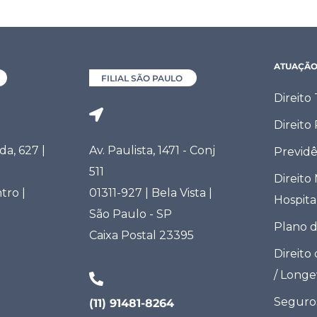
ATUAÇÃ
FILIAL SÃO PAULO
Direito
Direito
a, 627 |
Av. Paulista, 1471 - Conj
Previdê
511
Direito
tro |
01311-927 | Bela Vista |
Hospita
São Paulo - SP
Plano 
Caixa Postal 23395
Direito
/ Long
Seguro
(11) 91481-8264