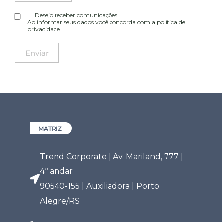
Desejo receber comunicações.
Ao informar seus dados você concorda com a
política de
privacidade
.
MATRIZ
Trend Corporate | Av. Mariland, 777 |
4º andar
90540-155 | Auxiliadora | Porto
Alegre/RS