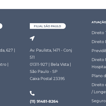
ATUAÇÃ
FILIAL SÃO PAULO
Direito
Direito
a, 627 |
Av. Paulista, 1471 - Conj
Previdê
511
Direito
tro |
01311-927 | Bela Vista |
Hospita
São Paulo - SP
Plano 
Caixa Postal 23395
Direito
/ Long
Seguro
(11) 91481-8264