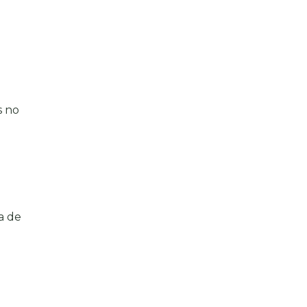
s no
a de