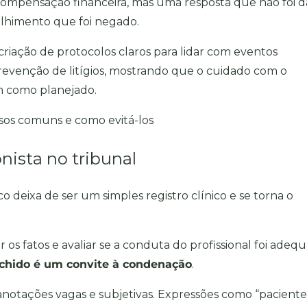
compensação financeira, mas uma resposta que não foi d
olhimento que foi negado.
riação de protocolos claros para lidar com eventos
 prevenção de litígios, mostrando que o cuidado com o
m como planejado.
asos comuns e como evitá-los
ista no tribunal
deixa de ser um simples registro clínico e se torna o
r os fatos e avaliar se a conduta do profissional foi adeq
chido é um convite à condenação
.
 anotações vagas e subjetivas. Expressões como “paciente