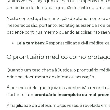
Muitas vezes, a ação judicial não busca apenas uma 
um pedido de desculpas que não foi feito ou um ac
Neste contexto, a humanização do atendimento e a c
inesperados são, portanto, estratégias essenciais de
paciente continua mesmo quando as coisas não sae
Leia também
:
Responsabilidade civil médica: c
O prontuário médico como protagon
Quando um caso chega à Justiça, o prontuário médico 
principal documento de defesa ou acusação.
É por meio dele que o juiz e os peritos irão reconstrui
Portanto, um
prontuário incompleto ou mal preen
A fragilidade da defesa, muitas vezes, é revelada em