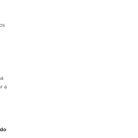
os
ma
r a
ido