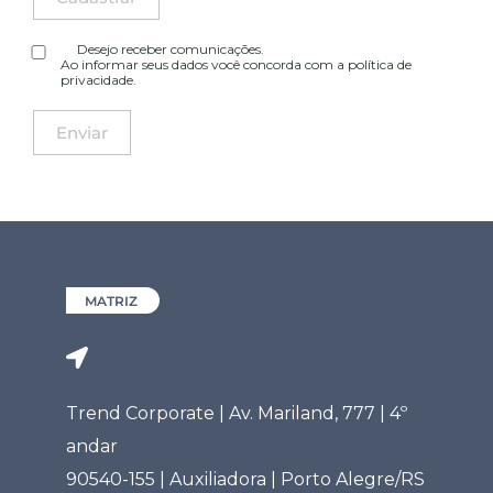
Desejo receber comunicações.
Ao informar seus dados você concorda com a
política de
privacidade
.
MATRIZ
Trend Corporate | Av. Mariland, 777 | 4º
andar
90540-155 | Auxiliadora | Porto Alegre/RS