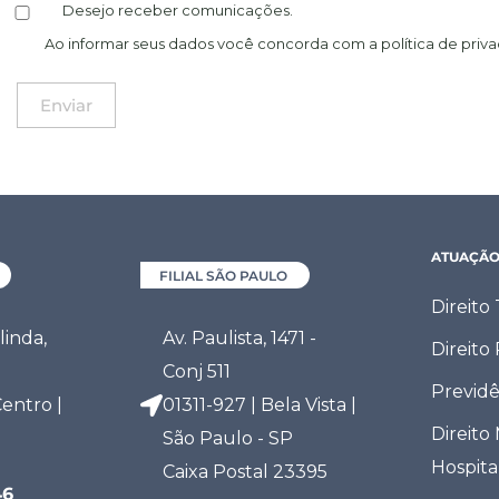
Desejo receber comunicações.
Ao informar seus dados você concorda com a
política de priv
ATUAÇÃ
FILIAL SÃO PAULO
Direito
inda,
Av. Paulista, 1471 -
Direito
Conj 511
Previdê
entro |
01311-927 | Bela Vista |
Direito
São Paulo - SP
Hospita
Caixa Postal 23395
46