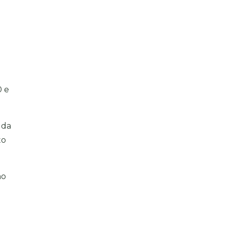
e
0 e
 da
to
mo