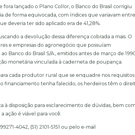
ora lançado o Plano Collor, o Banco do Brasil corrigiu
cia de forma equivocada, com índices que variavam entr
e deveria ter sido aplicado era de 41,28%.
buscando a devolução dessa diferença cobrada a mais. O
tores e empresas do agronegócio que possuíam
 ao Banco do Brasil S/A., emitidos antes de março de 199
eção monetária vinculada à caderneta de poupança.
ca para cada produtor rural que se enquadre nos requisitos
r do financiamento tenha falecido, os herdeiros têm o direi
ca à disposição para esclarecimento de dúvidas, bem co
 a ação é viável para você.
9271-4042, (51) 2101-5151 ou pelo e-mail