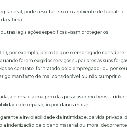
ng laboral, pode resultar em um ambiente de trabalho
 da vítima.
 outras legislações específicas visam proteger os
(CLT), por exemplo, permite que o empregado considere
 quando forem exigidos serviços superiores às suas forças
heios ao contrato; for tratado pelo empregador ou por se
perigo manifesto de mal considerável ou não cumprir o
rivada, a honra e a imagem das pessoas como bens jurídico
sibilidade de reparação por danos morais.
, garante a inviolabilidade da intimidade, da vida privada, 
to a indenização pelo dano material ou moral decorrent