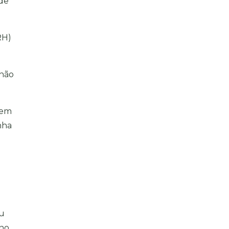
 de
RH)
 não
 em
nha
eu
gno