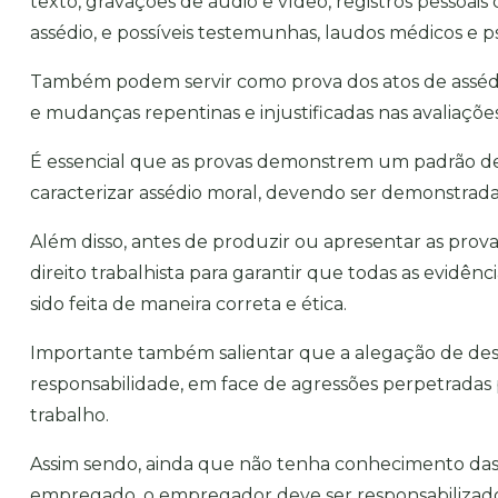
texto, gravações de áudio e vídeo, registros pessoais 
assédio, e possíveis testemunhas, laudos médicos e ps
Também podem servir como prova dos atos de assédi
e mudanças repentinas e injustificadas nas avaliaç
É essencial que as provas demonstrem um padrão d
caracterizar assédio moral, devendo ser demonstrada a 
Além disso, antes de produzir ou apresentar as pro
direito trabalhista para garantir que todas as evidên
sido feita de maneira correta e ética.
Importante também salientar que a alegação de de
responsabilidade, em face de agressões perpetrada
trabalho.
Assim sendo, ainda que não tenha conhecimento das
empregado, o empregador deve ser responsabilizado,