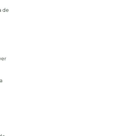
a de
ver
a