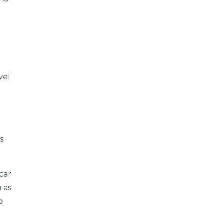
vel
s
car
 as
o