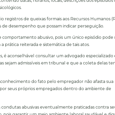
contendo datas, horários, locais, descrições dos episódios
icológicos.
o registros de queixas formais aos Recursos Humanos (
ões de desempenho que possam indicar perseguição.
e comportamento abusivo, pois um único episódio pode
prática reiterada e sistemática de tais atos.
vas, é aconselhável consultar um advogado especializado
cias sejam admissíveis em tribunal e que a coleta delas te
sconhecimento do fato pelo empregador não afasta sua
s por seus próprios empregados dentro do ambiente de
 condutas abusivas eventualmente praticadas contra s
 pois garantir um meio ambiente laboral saudável e di